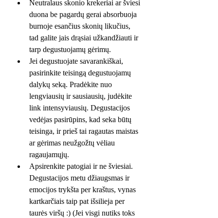
Neutralaus skonio krekeriai ar šviesi 
duona be pagardų gerai absorbuoja 
burnoje esančius skonių likučius, 
tad galite jais drąsiai užkandžiauti ir 
tarp degustuojamų gėrimų.
Jei degustuojate savarankiškai, 
pasirinkite teisingą degustuojamų 
dalykų seką. Pradėkite nuo 
lengviausių ir sausiausių, judėkite 
link intensyviausių. Degustacijos 
vedėjas pasirūpins, kad seka būtų 
teisinga, ir prieš tai ragautas maistas 
ar gėrimas neužgožtų vėliau 
ragaujamųjų.
Apsirenkite patogiai ir ne šviesiai. 
Degustacijos metu džiaugsmas ir 
emocijos trykšta per kraštus, vynas 
kartkarčiais taip pat išsilieja per 
taurės viršų :) (Jei visgi nutiks toks 