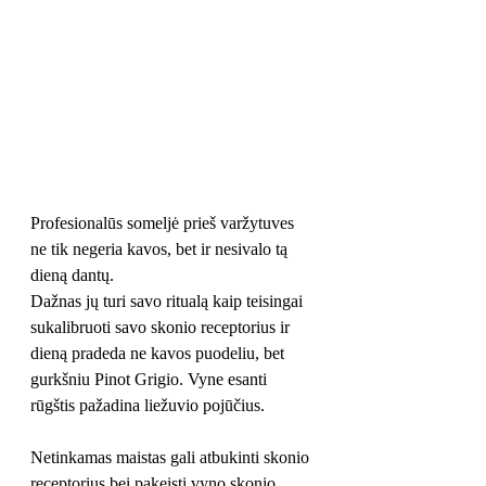
Profesionalūs someljė prieš varžytuves 
ne tik negeria kavos, bet ir nesivalo tą 
dieną dantų.
Dažnas jų turi savo ritualą kaip teisingai 
sukalibruoti savo skonio receptorius ir 
dieną pradeda ne kavos puodeliu, bet 
gurkšniu Pinot Grigio. Vyne esanti 
rūgštis pažadina liežuvio pojūčius.
Netinkamas maistas gali atbukinti skonio 
receptorius bei pakeisti vyno skonio 