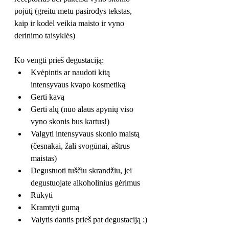
pojūtį (greitu metu pasirodys tekstas, 
kaip ir kodėl veikia maisto ir vyno 
derinimo taisyklės)
Ko vengti prieš degustaciją:
Kvėpintis ar naudoti kitą 
intensyvaus kvapo kosmetiką
Gerti kavą
Gerti alų (nuo alaus apynių viso 
vyno skonis bus kartus!) 
Valgyti intensyvaus skonio maistą 
(česnakai, žali svogūnai, aštrus 
maistas)
Degustuoti tuščiu skrandžiu, jei 
degustuojate alkoholinius gėrimus
Rūkyti
Kramtyti gumą
Valytis dantis prieš pat degustaciją :)