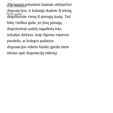
Tikriausiai nekantriai laukiate artėjančios 
Vyno kelionės
degustacijos, ir kadangi skaitote šį tekstą, 
Vyno gidas
degustuosite vieną iš pirmųjų kartų. Tad 
būtų visiškai gaila, jei jūsų pirmąją 
degustuotojo patirtį sugadintų toks 
nekaltas dalykas, kaip išgertas espresso 
puodelis, ar kolegos padaryta 
degustacijos etiketo klaida (greitu metu 
tekstas apie degustacijų etiketą).