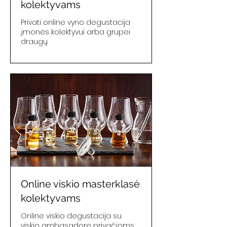
kolektyvams
Privati online vyno degustacija
įmonės kolektyvui arba grupei
draugų
Online viskio masterklasė
kolektyvams
Online viskio degustacija su
viskio ambasadore privačioms