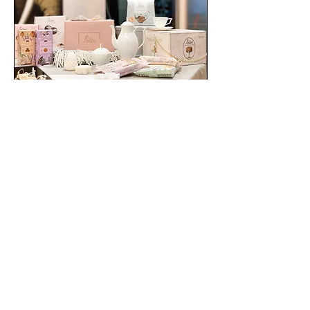
Gurmaniškos verslo
dovanos
Kruopščiai atrenkame ir
pakuojame išskirtinius
gurmaniškus produktus