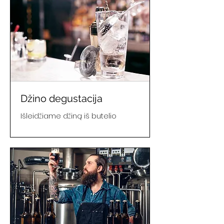
Džino degustacija
Išleidžiame džiną iš butelio