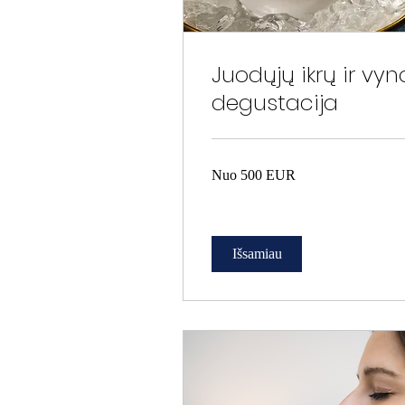
Juodųjų ikrų ir vyn
degustacija
Nuo
Nuo 500 EUR
500
EUR
Išsamiau