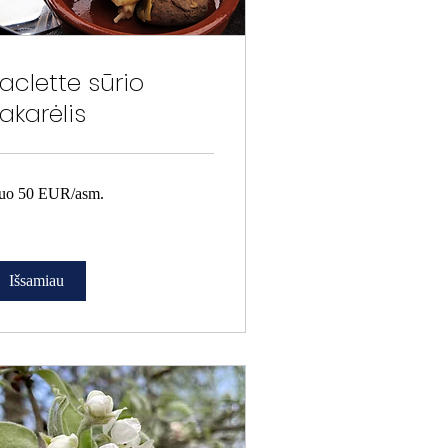
aclette sūrio
akarėlis
o
uo 50 EUR/asm.
R/asm.
Išsamiau