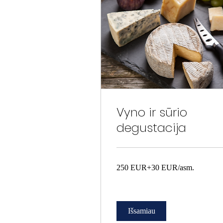
Vyno ir sūrio
degustacija
250
250 EUR+30 EUR/asm.
EUR+30
EUR/asm.
Išsamiau