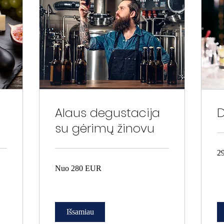
Alaus degustacija
D
su gėrimų žinovu
29
2
EU
EU
Nuo
Nuo 280 EUR
280
EUR
Išsamiau