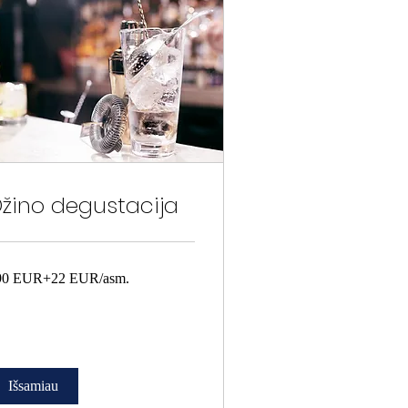
žino degustacija
0
90 EUR+22 EUR/asm.
R+22
R/asm.
Išsamiau