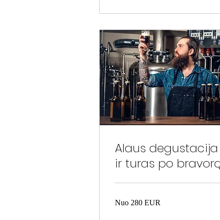
Alaus degustacija
ir turas po bravor
Nuo
Nuo 280 EUR
280
EUR