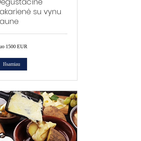
egustacinė
akarienė su vynu
Kaune
o
uo 1500 EUR
00
R
Išsamiau