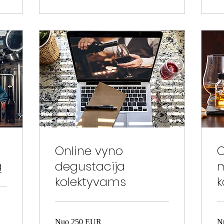
Online vyno
O
ą
degustacija
m
kolektyvams
k
Nuo
Nu
Nuo 250 EUR
N
250
22