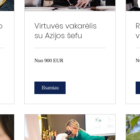
o
Virtuvės vakarėlis
R
su Azijos šefu
v
Nuo
Nu
Nuo 900 EUR
N
900
50
EUR
EU
Išsamiau