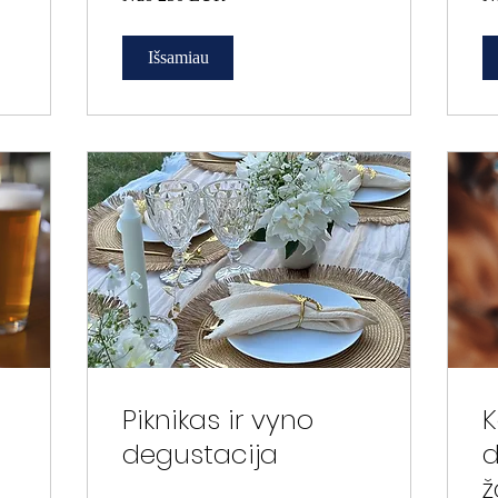
EUR
EU
Išsamiau
Piknikas ir vyno
K
degustacija
d
ž