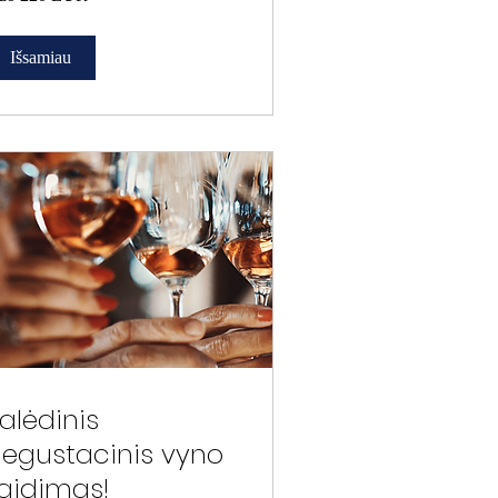
R
Išsamiau
alėdinis
egustacinis vyno
aidimas!