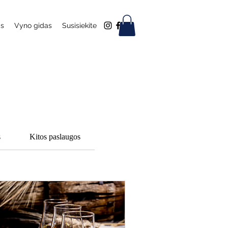
as
Vyno gidas
Susisiekite
s
Kitos paslaugos