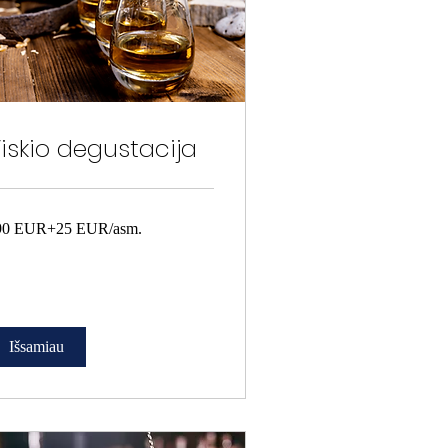
iskio degustacija
0
90 EUR+25 EUR/asm.
R+25
R/asm.
Išsamiau