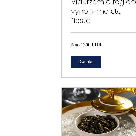
Viduržemio region
vyno ir maisto
fiesta
Nuo
Nuo 1300 EUR
1300
EUR
Išsamiau