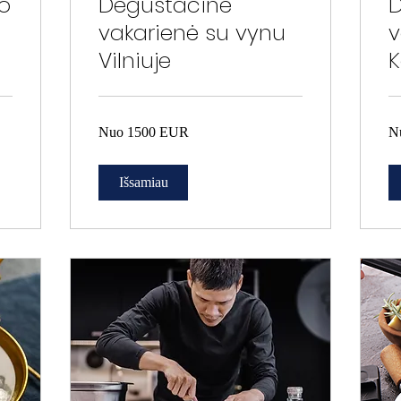
o
Degustacinė
D
vakarienė su vynu
v
Vilniuje
Nuo
Nu
Nuo 1500 EUR
N
1500
15
EUR
EU
Išsamiau