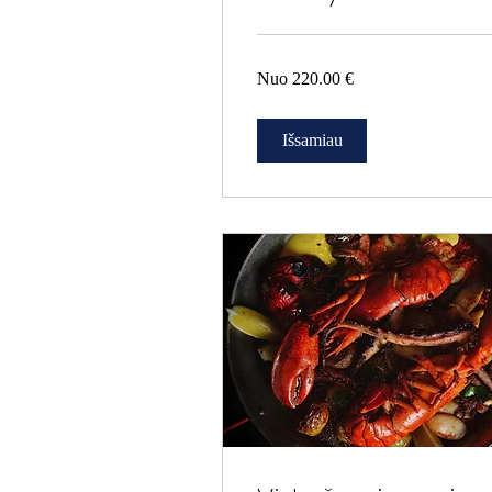
Nuo
Nuo 220.00 €
220.00
€
Išsamiau