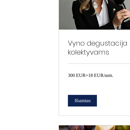
Vyno degustacija
kolektyvams
300
300 EUR+18 EUR/asm.
EUR+18
EUR/asm.
Išsamiau