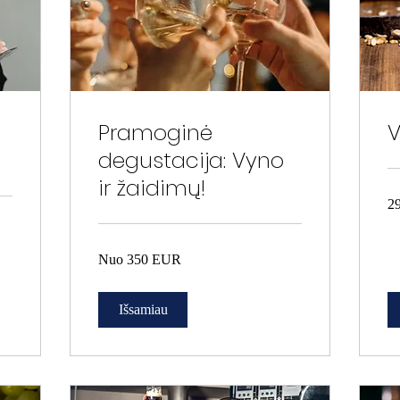
Pramoginė
V
degustacija: Vyno
ir žaidimų!
29
2
EU
EU
Nuo
Nuo 350 EUR
350
EUR
Išsamiau