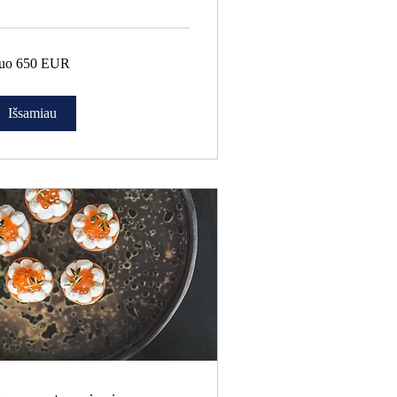
o
uo 650 EUR
0
R
Išsamiau