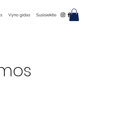
as
Vyno gidas
Susisiekite
emos