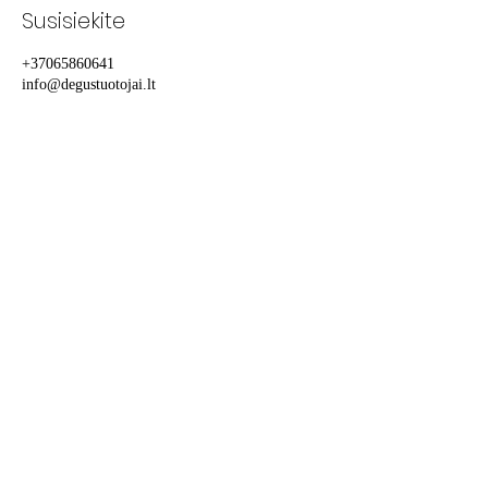
Susisiekite
+37065860641
info@degustuotojai.lt
+37065860641