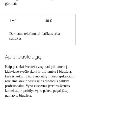
gėrimais
40
eurų
1 val.
1
40 €
v
a
Derinama telefonu, el. laiškais arba
l
susitikus
Apie paslaugą
Kaip parinkti šventei vyną, kad įtiktumėte į
kiekvieno svečio skonį ir tilptumėte į biudžetą,
kiek ir kokių rūšių vyno siūlyti, kaip apskaičiuoti
reikiamą kiekį? Visus šiuos rūpesčius palikite
profesionalui. Vyno ekspertas įvertins šventės
kontekstą ir pasiūlys vyno paketą pagal jūsų
numatytą biudžetą.