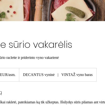
e sūrio vakarėlis
ūrio raclette ir priderinto vyno vakarienė
 EUR/asm.
DECANTUS vyninė
|
VINTAŽ vyno baras
ą
iškai rakletė, pateikiamas ką tik užkeptas. Išsilydęs sūris pilamas ant vir