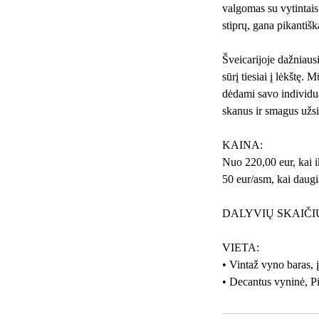
valgomas su vytintais 
stiprų, gana pikantišk
Šveicarijoje dažniausi
sūrį tiesiai į lėkštę.
dėdami savo individua
skanus ir smagus užsiė
KAINA:
Nuo 220,00 eur, kai 
50 eur/asm, kai daug
DALYVIŲ SKAIČIU
VIETA:
• Vintaž vyno baras, 
• Decantus vyninė, Pil