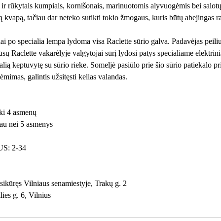
ir rūkytais kumpiais, kornišonais, marinuotomis alyvuogėmis bei salotų l
ą kvapą, tačiau dar neteko sutikti tokio žmogaus, kuris būtų abejingas ra
ai po specialia lempa lydoma visa Raclette sūrio galva. Padavėjas peiliu
 Mūsų Raclette vakarėlyje valgytojai sūrį lydosi patys specialiame elektrin
lią keptuvytę su sūrio rieke. Someljė pasiūlo prie šio sūrio patiekalo pr
mimas, galintis užsitęsti kelias valandas.
iki 4 asmenų
iau nei 5 asmenys
S: 2-34
įsikūręs Vilniaus senamiestyje, Trakų g. 2
ies g. 6, Vilnius