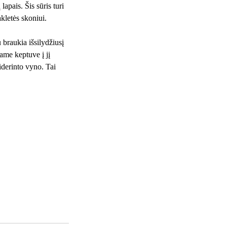
apais. Šis sūris turi
kletės skoniui.
 braukia išsilydžiusį
iame keptuve į jį
iderinto vyno. Tai