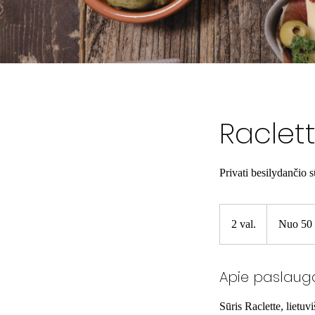
Raclett
Privati besilydančio s
Nuo
50
2 val.
2
Nuo 50
EUR/asm.
v
a
Apie paslaug
l
.
Sūris Raclette, lietuv