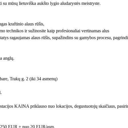
i su mūsų lietuviška aukšto lygio aludarystės meistryste.
ngas kraftinio alaus rūšis,
mo technikos ir sužinosite kaip profesionaliai vertinamas alus
tatys ragaujamas alaus rūšis, supažindins su gamybos procesu, pagrindini
a anglų.
bare, Trakų g. 2 (iki 34 asmenų)
.
tacijos KAINA priklauso nuo lokacijos, degustuotojų skaičiaus, pasiri
 250 EUR + nuo 20 EUR/asm.