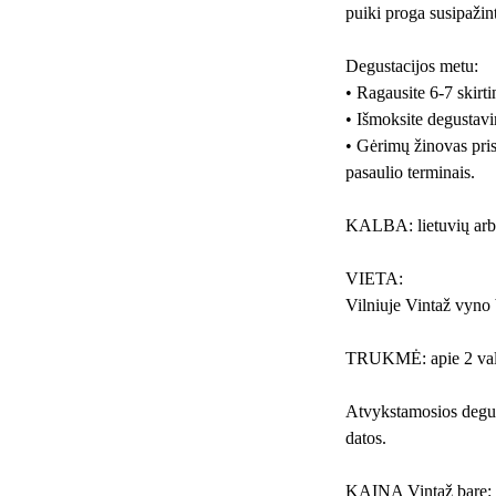
puiki proga susipažint
Degustacijos metu:
• Ragausite 6-7 skirti
• Išmoksite degustavi
• Gėrimų žinovas pris
pasaulio terminais.
KALBA: lietuvių arb
VIETA:
Vilniuje Vintaž vyno 
TRUKMĖ: apie 2 val
Atvykstamosios degus
datos.
KAINA Vintaž bare: