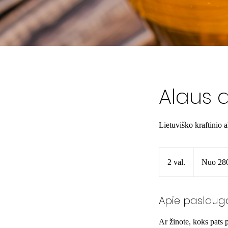
Alaus 
Lietuviško kraftinio 
Nuo
280
2 val.
2
Nuo 28
EUR
v
a
Apie paslaug
l
.
Ar žinote, koks pats p