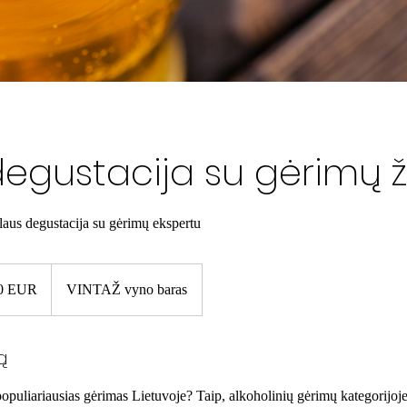
degustacija su gėrimų 
alaus degustacija su gėrimų ekspertu
0 EUR
VINTAŽ vyno baras
ą
opuliariausias gėrimas Lietuvoje? Taip, alkoholinių gėrimų kategorijoje 