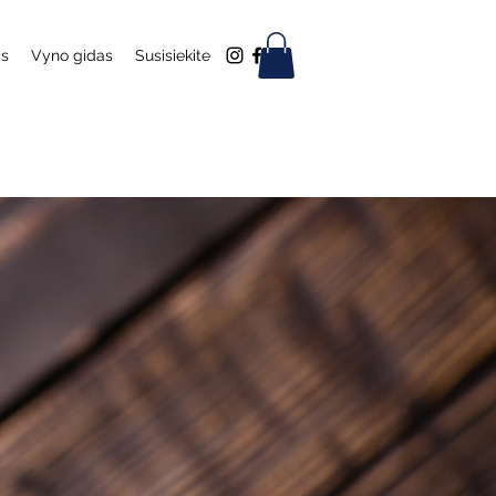
as
Vyno gidas
Susisiekite